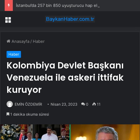
İstanbul’da 257 bin 850 uyuşturucu hap ele geçirildi
Menü
Anasayfa
/
Haber
Haber
Kolombiya Devlet Başkanı
Venezuela ile askeri ittifak
kuruyor
EMİN ÖZDEMİR
Nisan 23, 2023
0
11
1 dakika okuma süresi