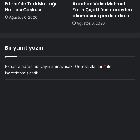
Edirne’de Türk Mutfağı
Ardahan Valisi Mehmet
Haftası Coşkusu
Fatih Çiçekli’nin görevden
alınmasının perde arkası
Ağustos 6, 2026
Ağustos 6, 2026
Bir yanıt yazın
E-posta adresiniz yayınlanmayacak.
Gerekli alanlar
*
ile
işaretlenmişlerdir
Y
o
r
u
m
*