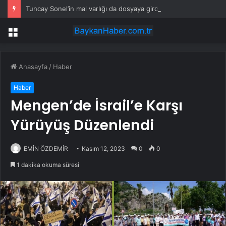
Tuncay Sonel’in mal varlığı da dosyaya girdi! Kira geliri dudak uçuklattı
Menü
Anasayfa
/
Haber
Haber
Mengen’de İsrail’e Karşı
Yürüyüş Düzenlendi
EMİN ÖZDEMİR
Kasım 12, 2023
0
0
1 dakika okuma süresi