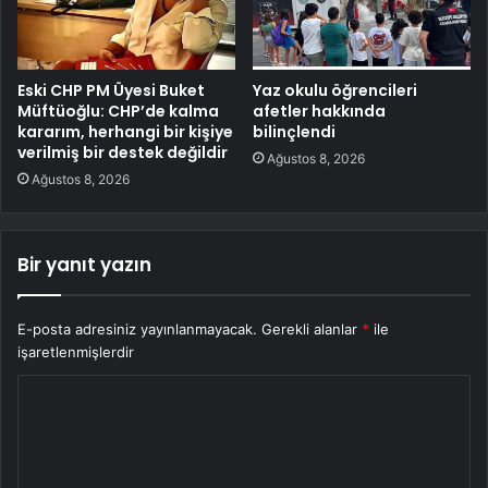
Eski CHP PM Üyesi Buket
Yaz okulu öğrencileri
Müftüoğlu: CHP’de kalma
afetler hakkında
kararım, herhangi bir kişiye
bilinçlendi
verilmiş bir destek değildir
Ağustos 8, 2026
Ağustos 8, 2026
Bir yanıt yazın
E-posta adresiniz yayınlanmayacak.
Gerekli alanlar
*
ile
işaretlenmişlerdir
Y
o
r