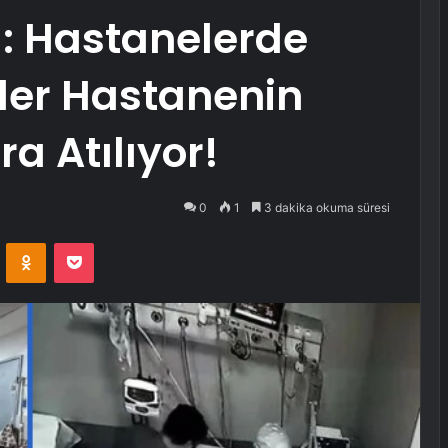
ı: Hastanelerde
üler Hastanenin
a Atılıyor!
0
1
3 dakika okuma süresi
VKontakte
Odnoklassniki
Pocket