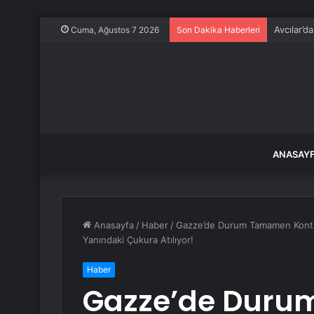
Avcılar’d
Cuma, Ağustos 7 2026
Son Dakika Haberleri
ANASAY
Anasayfa
/
Haber
/
Gazze’de Durum Tamamen Kontrol
Yanındaki Çukura Atılıyor!
Haber
Gazze’de Dur