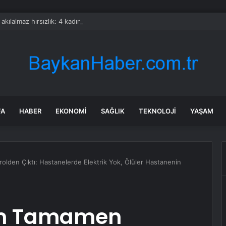
a akılalmaz hırsızlık: 4 kadın 100 kiloluk buzdolabını böyle çaldı
FA
HABER
EKONOMI
SAĞLIK
TEKNOLOJI
YAŞAM
den Çıktı: Hastanelerde Elektrik Yok, Ölüler Hastanenin
um Tamamen