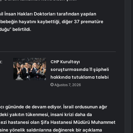
ail İnsan Hakları Doktorları tarafından yapılan
bebeğin hayatını kaybettiği, diğer 37 prematüre
ğu” belirtildi.
k:
CHP Kurultayı
soruşturmasında 11 şüpheli
hakkında tutuklama talebi
Ağustos 7, 2026
6’ncı gününde de devam ediyor. İsrail ordusunun ağır
eki yakıtın tükenmesi, insani krizi daha da
rkezi hastanesi olan Şifa Hastanesi Müdürü Muhammet
sine yönelik saldırılarına değinerek bir açıklama