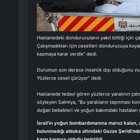
Hastanedeki dondurucuların yakıt bittiği için ça
Çalışmadıkları için cesetleri dondurucuya koy
kazmaya karar verdik” dedi.
Durumun son derece insanlık dışı olduğunu vu
Yüzlerce ceset çürüyor” dedi.
Hastanede tedavi gören yüzlerce yaralının çalı
söyleyen Salmiya, “Bu yaralıların taşınması ko
doğan bebekleri ve yoğun bakımdaki hastaları g
İsrail’in yoğun bombardımanına maruz kalan, a
bulunmadığı abluka altındaki Gazze Şeridi’nd
karşı karşıya olduğu belirtildi.