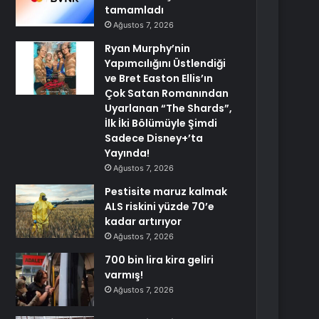
tamamladı
Ağustos 7, 2026
Ryan Murphy’nin
Yapımcılığını Üstlendiği
ve Bret Easton Ellis’ın
Çok Satan Romanından
Uyarlanan “The Shards”,
İlk İki Bölümüyle Şimdi
Sadece Disney+’ta
Yayında!
Ağustos 7, 2026
Pestisite maruz kalmak
ALS riskini yüzde 70’e
kadar artırıyor
Ağustos 7, 2026
700 bin lira kira geliri
varmış!
Ağustos 7, 2026