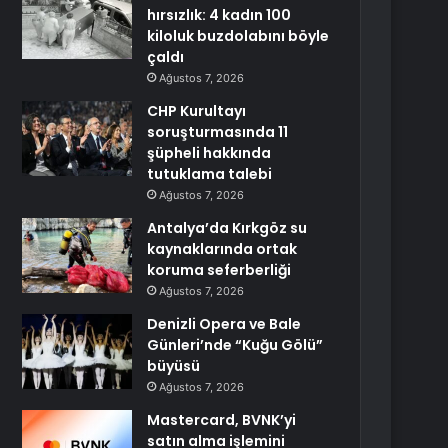
hırsızlık: 4 kadın 100
kiloluk buzdolabını böyle
çaldı
Ağustos 7, 2026
CHP Kurultayı
soruşturmasında 11
şüpheli hakkında
tutuklama talebi
Ağustos 7, 2026
Antalya’da Kırkgöz su
kaynaklarında ortak
koruma seferberliği
Ağustos 7, 2026
Denizli Opera ve Bale
Günleri’nde “Kuğu Gölü”
büyüsü
Ağustos 7, 2026
Mastercard, BVNK’yi
satın alma işlemini