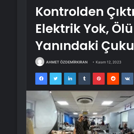
Kontrolden Çıkt
Elektrik Yok, Öl
Yanındaki Çukur
AHMET ÖZDEMİRKIRAN
Kasım 12, 2023
Facebook
Twitter
LinkedIn
Tumblr
Pinterest
Reddit