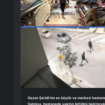
Gazze Şeridi’nin en büyük ve merkezi hasta
Salmiya, hastanede yakıtın bittiğini belirter