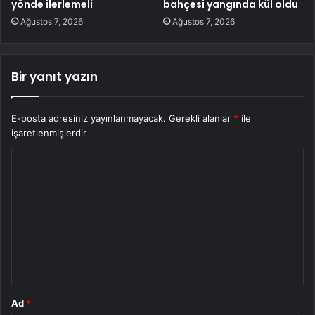
yönde ilerlemeli
bahçesi yangında kül oldu
Ağustos 7, 2026
Ağustos 7, 2026
Bir yanıt yazın
E-posta adresiniz yayınlanmayacak.
Gerekli alanlar
*
ile
işaretlenmişlerdir
Y
o
r
u
m
*
Ad
*