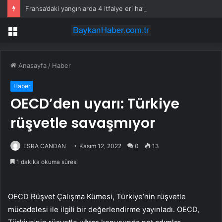
Fransa’daki yangınlarda 4 itfaiye eri hayatını kaybetti
Menü
Anasayfa
/
Haber
Haber
OECD’den uyarı: Türkiye
rüşvetle savaşmıyor
ESRA CANDAN
Kasım 12, 2022
0
13
1 dakika okuma süresi
OECD Rüşvet Çalışma Kümesi, Türkiye’nin rüşvetle
mücadelesi ile ilgili bir değerlendirme yayınladı. OECD,