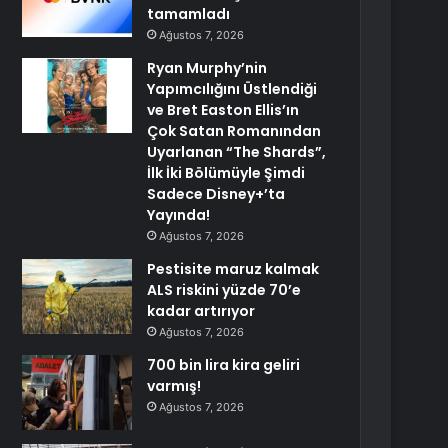
tamamladı
Ağustos 7, 2026
Ryan Murphy’nin
Yapımcılığını Üstlendiği
ve Bret Easton Ellis’ın
Çok Satan Romanından
Uyarlanan “The Shards”,
İlk İki Bölümüyle Şimdi
Sadece Disney+’ta
Yayında!
Ağustos 7, 2026
Pestisite maruz kalmak
ALS riskini yüzde 70’e
kadar artırıyor
Ağustos 7, 2026
700 bin lira kira geliri
varmış!
Ağustos 7, 2026