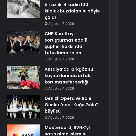
hırsızlık: 4 kadın 100
kiloluk buzdolabını böyle
çaldı
Ağustos 7, 2026
CHP Kurultayı
soruşturmasında 11
şüpheli hakkında
tutuklama talebi
Ağustos 7, 2026
Antalya’da Kırkgöz su
kaynaklarında ortak
koruma seferberliği
Ağustos 7, 2026
Denizli Opera ve Bale
Günleri’nde “Kuğu Gölü”
büyüsü
Ağustos 7, 2026
Mastercard, BVNK’yi
satın alma işlemini