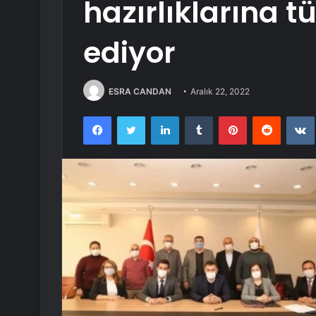
hazırlıklarına
ediyor
ESRA CANDAN
Aralık 22, 2022
Facebook
Twitter
LinkedIn
Tumblr
Pinterest
Reddit