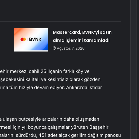
Mastercard, BVNK’yi satın
alma işlemini tamamladı
Ağustos 7, 2026
hir merkezi dahil 25 ilçenin farklı köy ve
şebekesini kaliteli ve kesintisiz olarak gözden
ına tüm hızıyla devam ediyor. Ankara’da iktidar
ya ulaşan bütçesiyle arızaların daha oluşmadan
irmesi için yıl boyunca çalışmalar yürüten Başşehir
alarını sürdürdü, 451 adet alçak gerilim dağıtım panosu