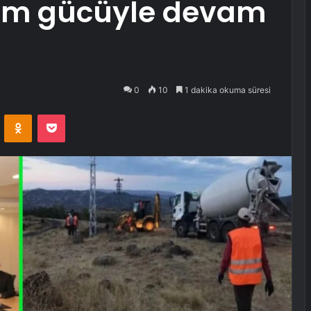
 tüm gücüyle devam
0
10
1 dakika okuma süresi
VKontakte
Odnoklassniki
Pocket