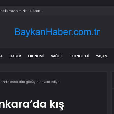
a akılalmaz hırsızlık: 4 kadın 100 kiloluk buzdolabını böyle çaldı
FA
HABER
EKONOMI
SAĞLIK
TEKNOLOJI
YAŞAM
azırlıklarına tüm gücüyle devam ediyor
nkara’da kış