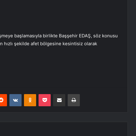
şmeye başlamasıyla birlikte Başşehir EDAŞ, söz konusu
en hızlı şekilde afet bölgesine kesintisiz olarak
erest
Reddit
VKontakte
Odnoklassniki
Pocket
E-Posta ile paylaş
Yazdır