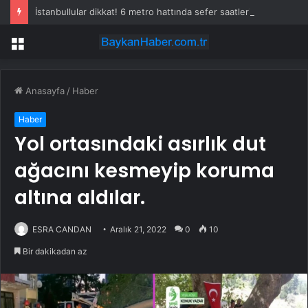
İstanbullular dikkat! 6 metro hattında sefer saatleri değişti
Menü
Anasayfa
/
Haber
Haber
Yol ortasındaki asırlık dut
ağacını kesmeyip koruma
altına aldılar.
ESRA CANDAN
Aralık 21, 2022
0
10
Bir dakikadan az