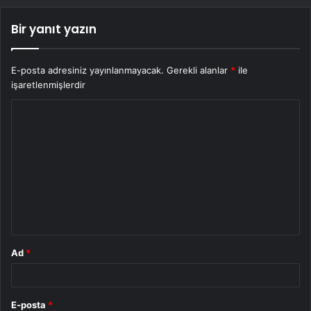
Bir yanıt yazın
E-posta adresiniz yayınlanmayacak.
Gerekli alanlar
*
ile
işaretlenmişlerdir
Y
o
r
u
m
*
Ad
*
E-posta
*