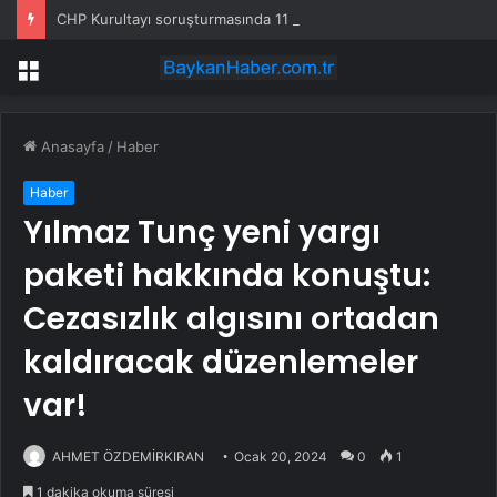
CHP Kurultayı soruşturmasında 11 şüpheli hakkında tutuklama talebi
Menü
Anasayfa
/
Haber
Haber
Yılmaz Tunç yeni yargı
paketi hakkında konuştu:
Cezasızlık algısını ortadan
kaldıracak düzenlemeler
var!
AHMET ÖZDEMİRKIRAN
Ocak 20, 2024
0
1
1 dakika okuma süresi